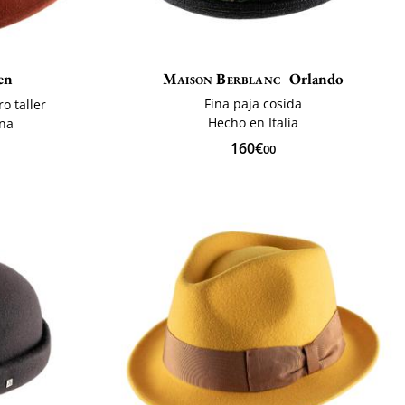
en
Maison Berblanc
Orlando
Fina paja cosida
o taller
Hecho en Italia
ana
160€
00