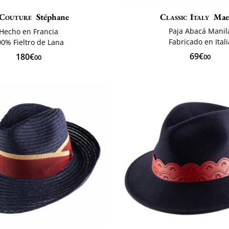
Couture
Stéphane
Classic Italy
Mae
Paja Abacá Manil
Hecho en Francia
Fabricado en Itali
00% Fieltro de Lana
69€
180€
00
00