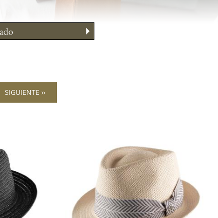
ado
 llevarlo
ejos morfo
 su talla
SIGUIENTE ››