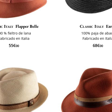
ic Italy
Flapper Belle
Classic Italy
Ez
00 % fieltro de lana
100% paja de aba
Fabricado en Italia
Fabricado en Itali
55€
68€
00
00