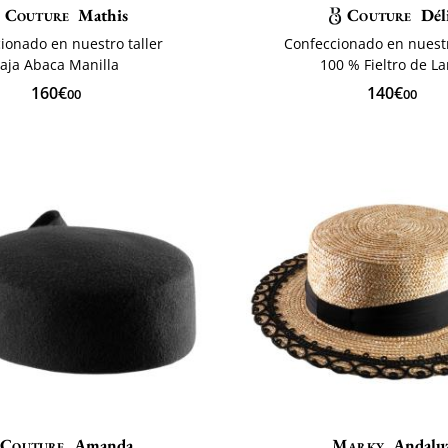
Couture
Mathis
Couture
Dél
ionado en nuestro taller
Confeccionado en nuestr
aja Abaca Manilla
100 % Fieltro de L
160€
140€
00
00
Couture
Amanda
Marky
Andalu