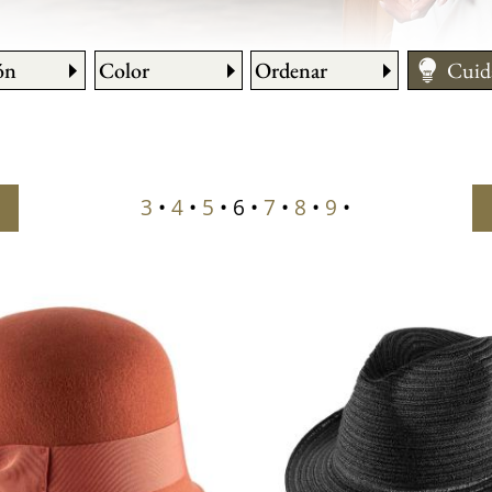
ón
Color
Ordenar
Cuid
Cómo
Cons
Medir
3
•
4
•
5
• 6 •
7
•
8
•
9
•