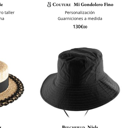
ie
Couture
Mi Gondolero Fino
o taller
Personalización
ana
Guarniciones a medida
130€
00
z
Beechfield
Niels