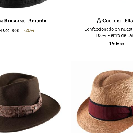
n Berblanc
Antonin
Couture
Elio
Confeccionado en nuestr
4€
-20%
30€
00
100% Fieltro de La
150€
00