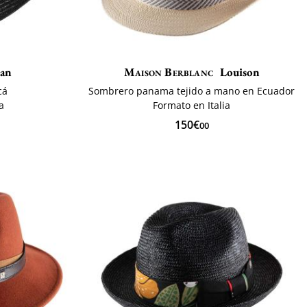
ran
Maison Berblanc
Louison
cá
Sombrero panama tejido a mano en Ecuador
a
Formato en Italia
150€
00