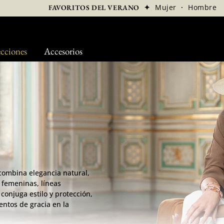
✦
Mujer
·
Hombre
FAVORITOS DEL VERANO
cciones
Accesorios
combina elegancia natural,
s femeninas, líneas
onjuga estilo y protección,
entos de gracia en la