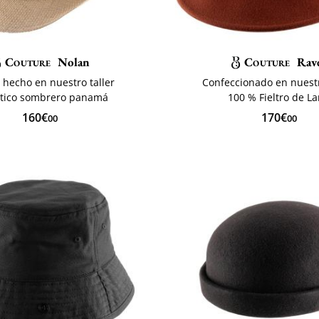
Couture
Nolan
Couture
Rav
hecho en nuestro taller
Confeccionado en nuestr
tico sombrero panamá
100 % Fieltro de L
160€
170€
00
00