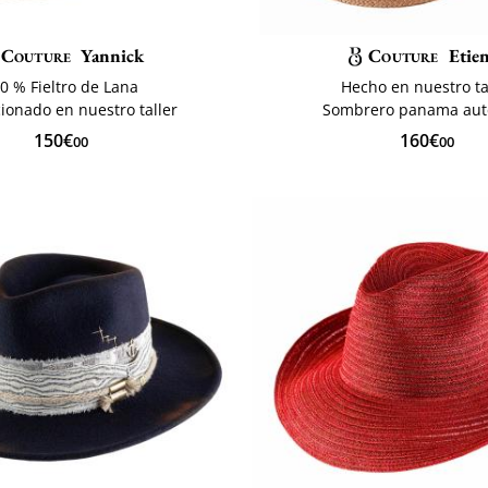
Couture
Yannick
Couture
Etie
0 % Fieltro de Lana
Hecho en nuestro ta
ionado en nuestro taller
Sombrero panama aut
150€
160€
00
00