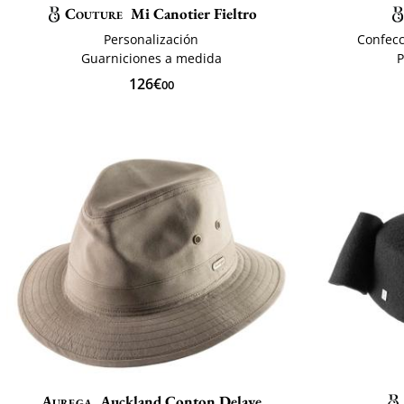
Couture
Mi Canotier Fieltro
Personalización
Confecc
Guarniciones a medida
P
126€
00
Aurega
Auckland Conton Delave