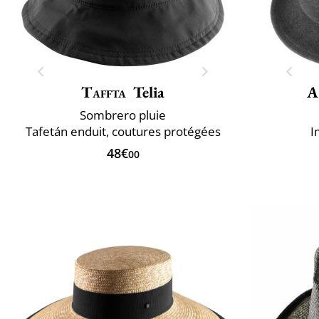
Taffta
Telia
A
Sombrero pluie
Tafetán enduit, coutures protégées
I
48€
00