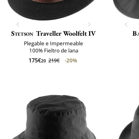
Stetson
Traveller Woolfelt IV
B
Plegable e Impermeable
100% Fieltro de lana
175€
-20%
219€
20