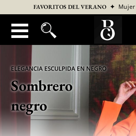
✦
Mujer
FAVORITOS DEL VERANO
ELEGANCIA ESCULPIDA EN NEGRO
Sombrero
negro