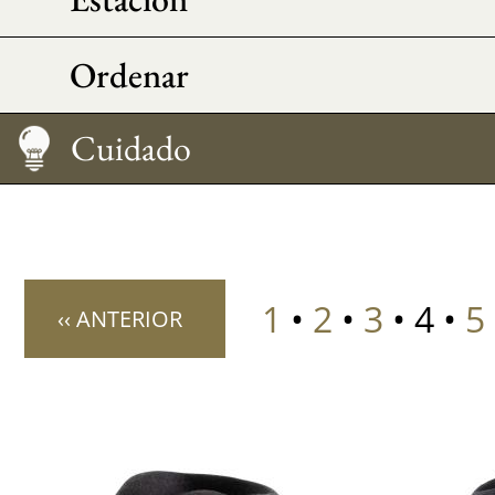
Ordenar
Consejos morfo
Medir su talla
Cuidado
1
•
2
•
3
• 4 •
5
‹‹ ANTERIOR