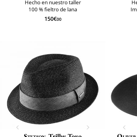
Hecho en nuestro taller
He
100 % fieltro de lana
Im
150€
00
Stetson
Trilby Toyo
Oliver