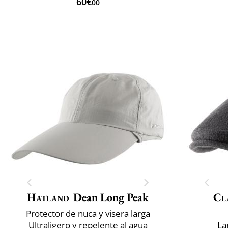
60€
00
Hatland
Dean Long Peak
Cla
Protector de nuca y visera larga
Ultraligero y repelente al agua
La