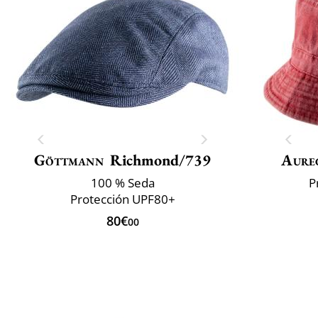
Göttmann
Richmond/739
Aure
100 % Seda
P
Protección UPF80+
80€
00