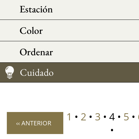
Estación
Color
Ordenar
Cuidado
1
•
2
•
3
• 4 •
5
•
‹‹ ANTERIOR
•