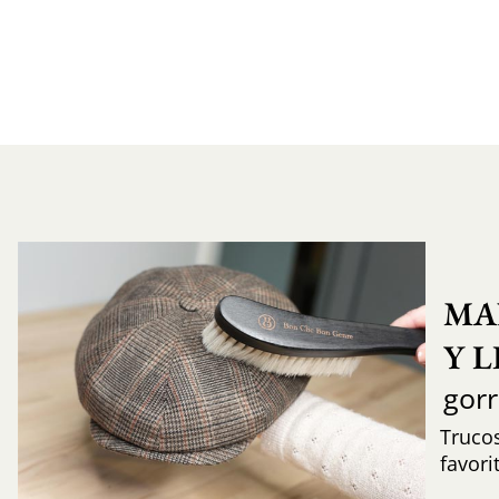
MA
Y 
gor
Trucos
favori