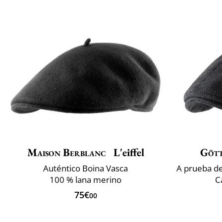
Maison Berblanc
L'eiffel
Göt
Auténtico Boina Vasca
100 % lana merino
C
75€
00