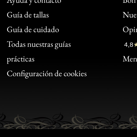
Guía de tallas
Nues
Bon
Guía de cuidado
Opin
Clic
Todas nuestras guías
4,8
Bon
prácticas
Menc
Gen
Configuración de cookies