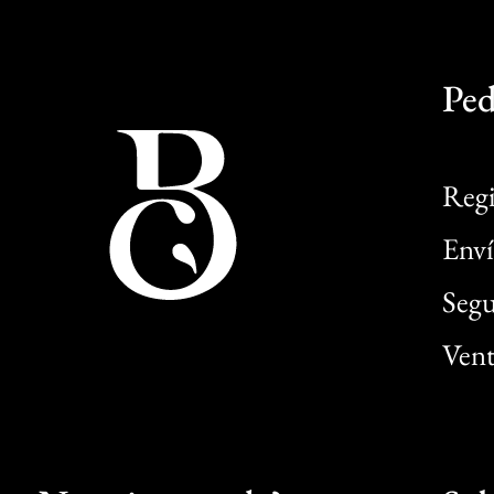
Ped
Regi
Enví
Segu
Vent