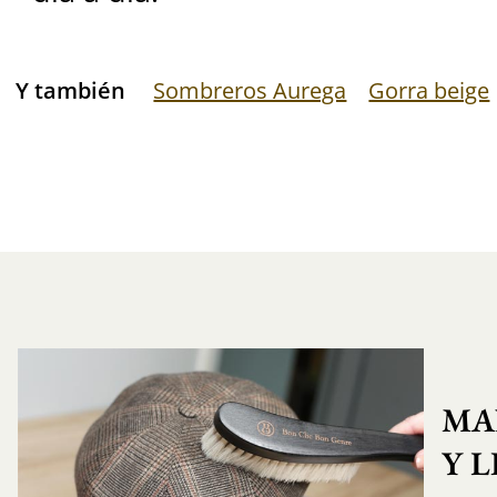
Y también
Sombreros Aurega
Gorra beige
MA
Y 