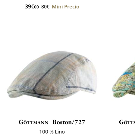
39€
Mini Precio
80€
00
Göttmann
Boston/727
Gött
100 % Lino