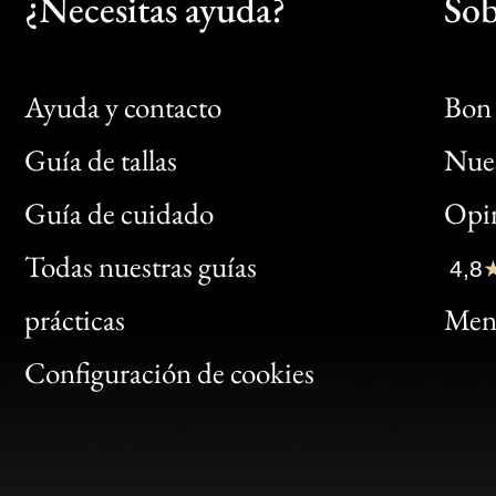
¿Necesitas ayuda?
Sob
Ayuda y contacto
Bon 
Guía de tallas
Nues
Bon
Guía de cuidado
Opin
Clic
Todas nuestras guías
4,8
Bon
prácticas
Menc
Gen
Configuración de cookies