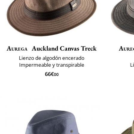
Aurega
Auckland Canvas Treck
Aure
Lienzo de algodón encerado
Impermeable y transpirable
L
66€
00