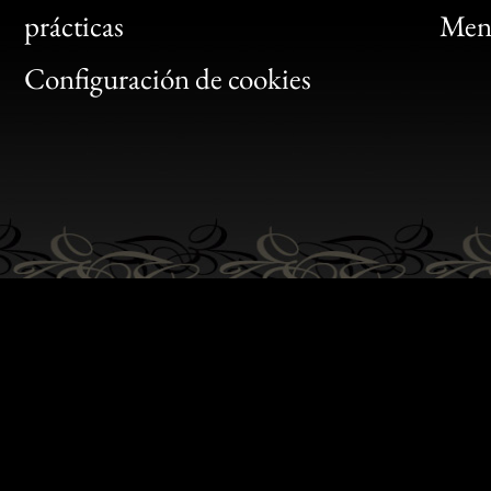
Bon
prácticas
Menc
Gen
Configuración de cookies