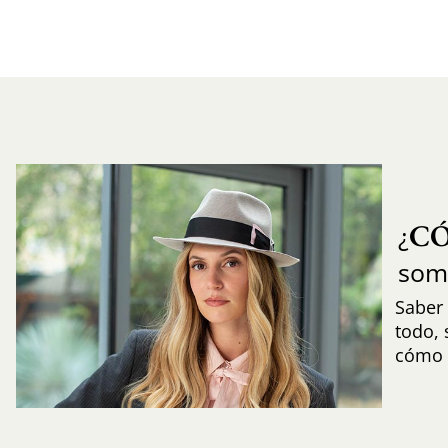
C
¿
som
Saber 
todo,
cómo i