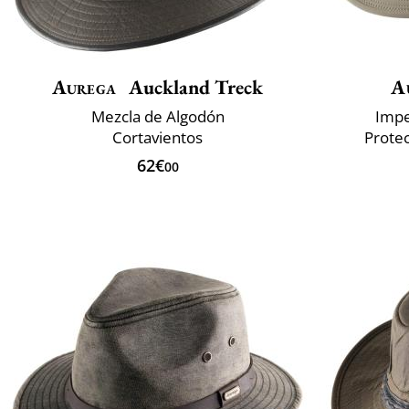
Aurega
Auckland Treck
A
Mezcla de Algodón
Impe
Cortavientos
Prote
62€
00