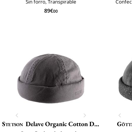
Sin forro, Transpirable
Confec
89€
00
Stetson
Delave Organic Cotton Docker
Gött