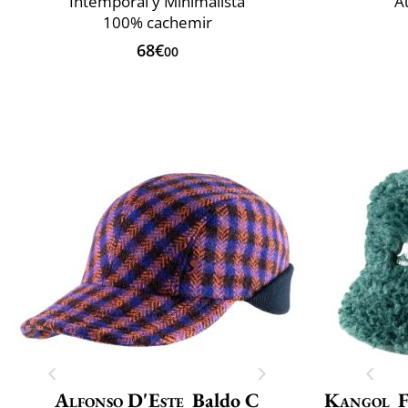
Intemporal y Minimalista
A
100% cachemir
68€
00
Alfonso D'Este
Baldo C
Kangol
F