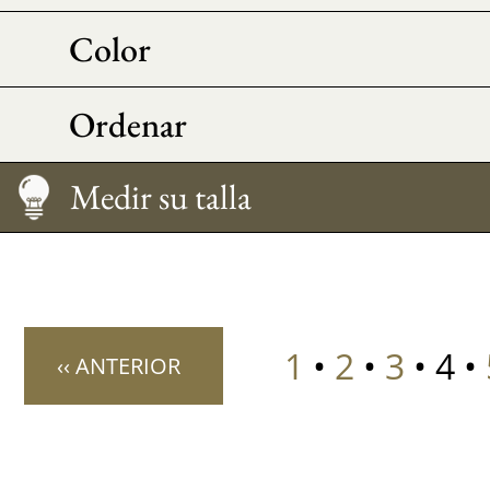
Color
Ordenar
Medir su talla
1
•
2
•
3
• 4 •
‹‹ ANTERIOR