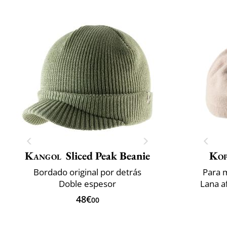
Kangol
Sliced Peak Beanie
Ko
Bordado original por detrás
Para 
Doble espesor
Lana a
48€
00