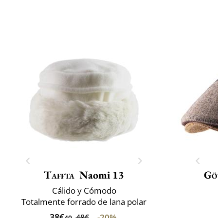
Taffta
Naomi 13
Gö
Cálido y Cómodo
Totalmente forrado de lana polar
38€
-20%
48€
40