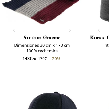
Stetson
Graeme
Kopka
Dimensiones 30 cm x 170 cm
In
100% cachemira
143€
-20%
179€
20