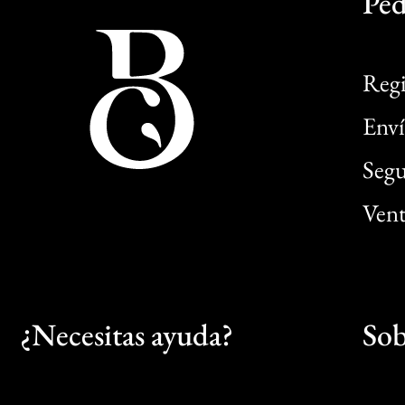
Ped
Regi
Enví
Segu
Vent
¿Necesitas ayuda?
Sob