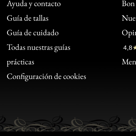
Ayuda y contacto
Bon 
Guía de tallas
Nues
Bon
Guía de cuidado
Opin
Clic
Todas nuestras guías
4,8
Bon
prácticas
Menc
Gen
Configuración de cookies