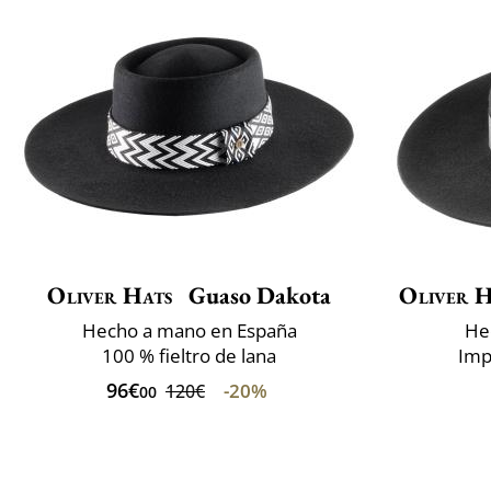
Oliver Hats
Guaso Dakota
Oliver H
Hecho a mano en España
He
100 % fieltro de lana
Imp
96€
-20%
120€
00