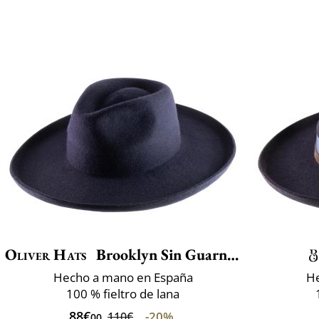
Oliver Hats
Brooklyn Sin Guarnicion
Hecho a mano en España
He
100 % fieltro de lana
88€
-20%
110€
00