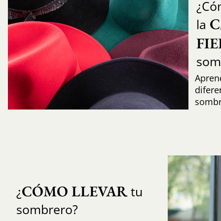
¿Có
C
la
FI
som
Aprend
difere
sombr
CÓMO LLEVAR
¿
tu
sombrero?