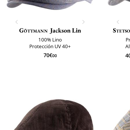
Göttmann
Jackson Lin
Stets
100% Lino
P
Protección UV 40+
A
70€
4
00