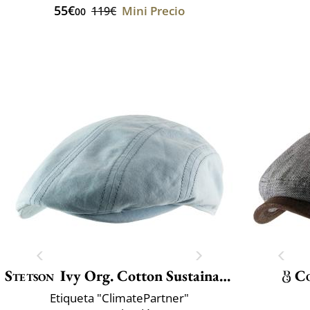
55€
Mini Precio
119€
00
Stetson
Ivy Org. Cotton Sustainable
Co
Etiqueta "ClimatePartner"