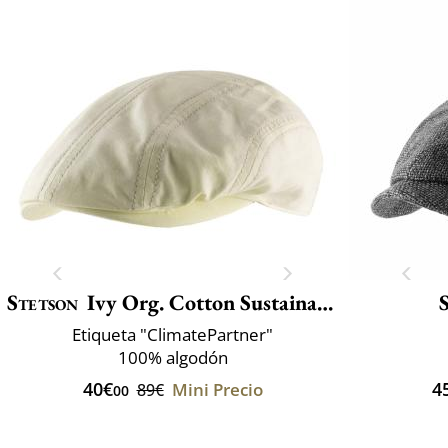
Stetson
Ivy Org. Cotton Sustainable
Etiqueta "ClimatePartner"
100% algodón
40€
4
Mini Precio
89€
00