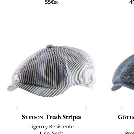
55€
4
00
Stetson
Fresh Stripes
Gött
Ligero y Resistente
Lino, Seda
Pro