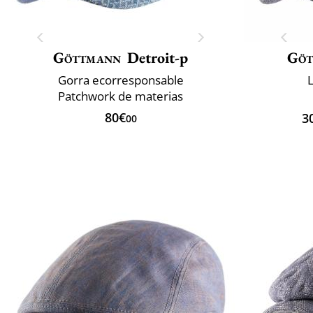
Göttmann
Detroit-p
Göt
Gorra ecorresponsable
L
Patchwork de materias
80€
3
00