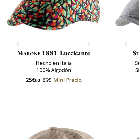
Marone 1881
Luccicante
S
Hecho en Italia
S
100% Algodón
S
25€
Mini Precio
65€
00