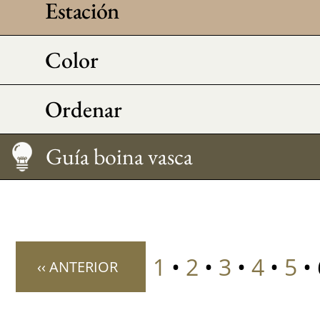
Estación
Color
Ordenar
Mantenimiento
Consejo Morfo
Medir su talla
Guía boina vasca
1
•
2
•
3
•
4
•
5
• 
‹‹ ANTERIOR