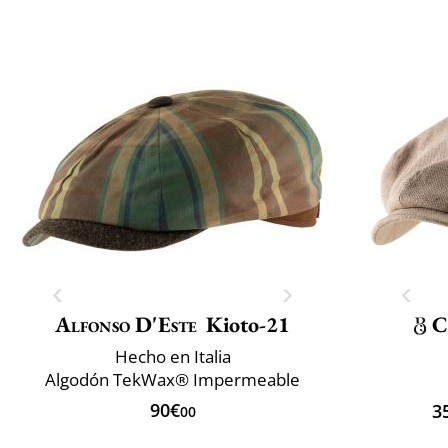
Alfonso D'Este
Kioto-21
C
Hecho en Italia
Algodón TekWax® Impermeable
90€
3
00