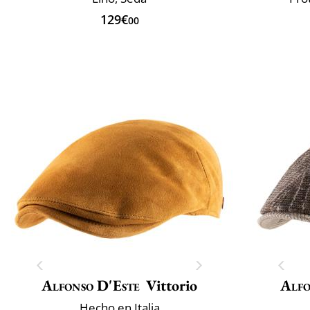
129€
00
Alfonso D'Este
Vittorio
Alfo
Hecho en Italia