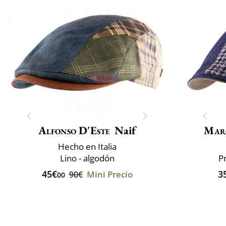
Alfonso D'Este
Naif
Mar
Hecho en Italia
Lino - algodón
P
45€
3
Mini Precio
90€
00