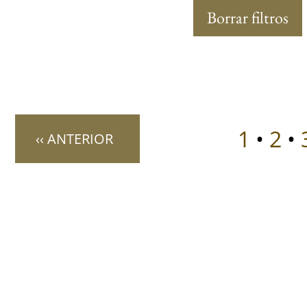
Borrar filtros
1
•
2
•
‹‹ ANTERIOR