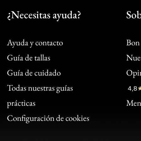
¿Necesitas ayuda?
Sob
Ayuda y contacto
Bon 
Guía de tallas
Nues
Bon
Guía de cuidado
Opin
Clic
Todas nuestras guías
4,8
Bon
prácticas
Menc
Gen
Configuración de cookies