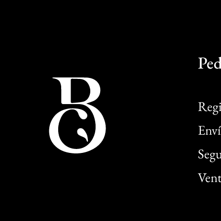
Ped
Regi
Enví
Segu
Vent