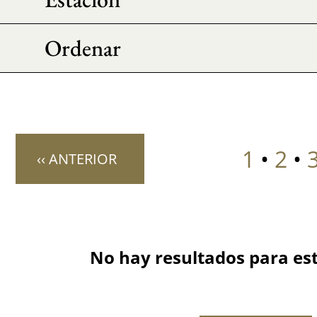
Ordenar
1
•
2
•
‹‹ ANTERIOR
No hay resultados para es