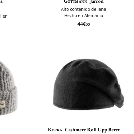
a
Göttmann
Jarrod
Alto contenido de lana
Hecho en Alemania
ller
44€
00
a
Kopka
Cashmere Roll Upp Beret