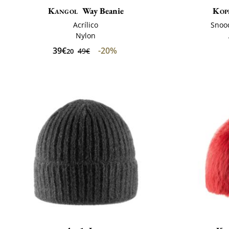
Kangol
Way Beanie
Kop
Acrílico
Snoo
Nylon
39€
-20%
49€
20