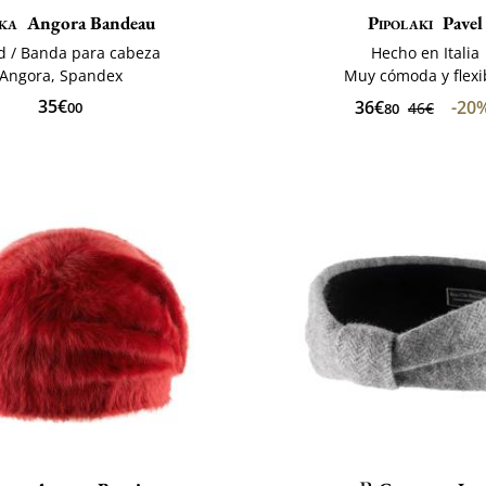
ka
Angora Bandeau
Pipolaki
Pavel
d / Banda para cabeza
Hecho en Italia
Angora, Spandex
Muy cómoda y flexi
35€
36€
-20
00
46€
80