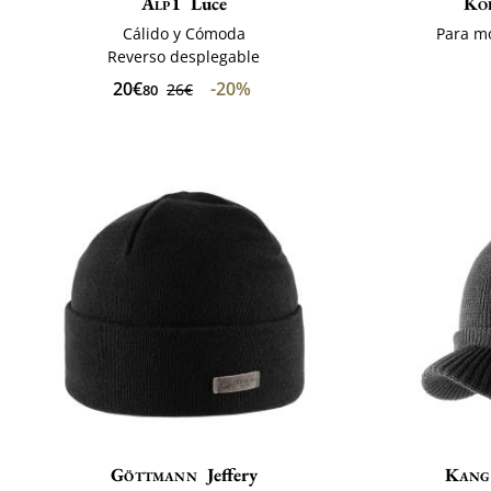
Alp1
Luce
Ko
Cálido y Cómoda
Para m
Reverso desplegable
20€
-20%
26€
80
Göttmann
Jeffery
Kang