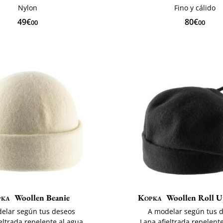
Nylon
Fino y cálido
49€
80€
00
00
pka
Woollen Beanie
Kopka
Woollen Roll U
elar según tus deseos
A modelar según tus 
eltrada repelente al agua
Lana afieltrada repelent