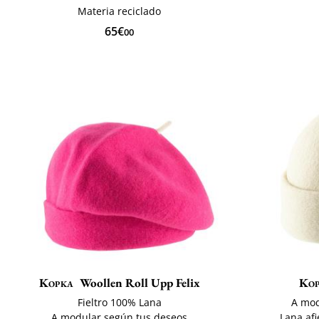
Materia reciclado
65€
00
Kopka
Woollen Roll Upp Felix
Ko
Fieltro 100% Lana
A mod
A modular según tus deseos
Lana afi