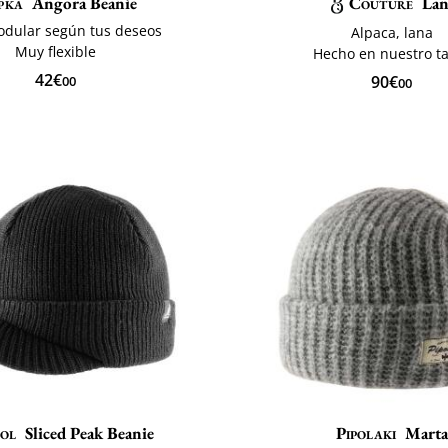
pka
Angora Beanie
Couture
Lan
odular según tus deseos
Alpaca, lana
Muy flexible
Hecho en nuestro ta
42€
90€
00
00
ol
Sliced Peak Beanie
Pipolaki
Mart