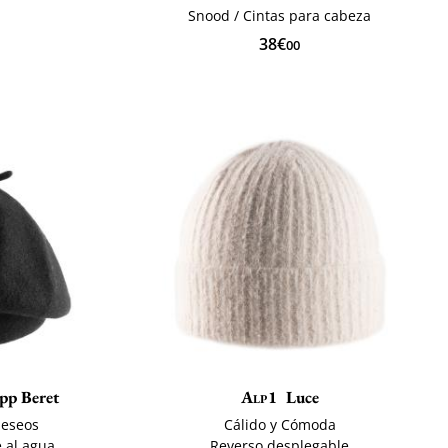
Snood / Cintas para cabeza
38€
00
pp Beret
Alp1
Luce
deseos
Cálido y Cómoda
e al agua
Reverso desplegable