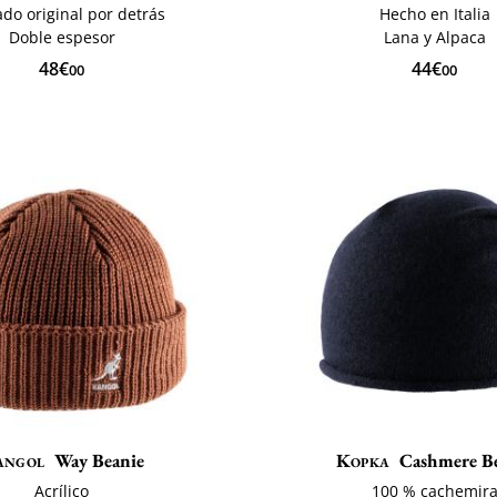
do original por detrás
Hecho en Italia
Doble espesor
Lana y Alpaca
48€
44€
00
00
angol
Way Beanie
Kopka
Cashmere B
Acrílico
100 % cachemir