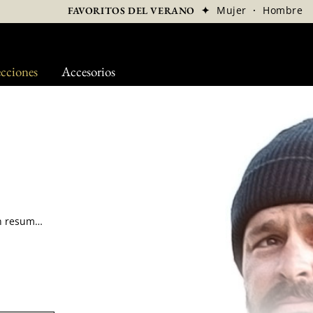
✦
Mujer
·
Hombre
FAVORITOS DEL VERANO
cciones
Accesorios
El gorro es al esquí lo que las tangas al sol. En resumen, indispensable. El gorro de esquí se ha convertido desde hace algunos años en un accesorio de moda a tiempo completo, y las estaciones de esquí se han transformado en podios gigantes por donde desfilan los modelos más de moda. Es tiempo de escoger el gorro más guapo para que te acompañe todo el invierno.