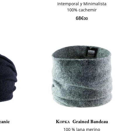
Intemporal y Minimalista
100% cachemir
68€
00
eanie
Kopka
Grained Bandeau
a
100 % lana merino