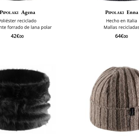
Pipolaki
Agena
Pipolaki
Enna
Poliéster reciclado
Hecho en Italia
nte forrado de lana polar
Mallas reciclada
42€
64€
00
00