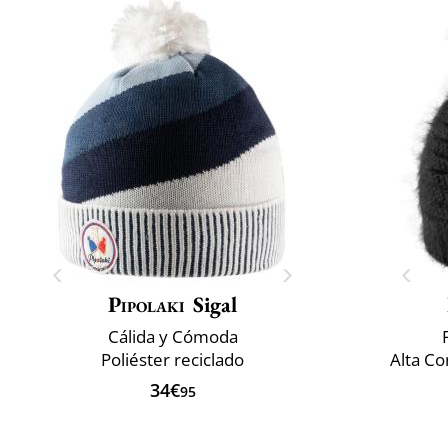
Pipolaki
Sigal
Cálida y Cómoda
Poliéster reciclado
Alta Co
34€
95