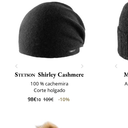
Stetson
Shirley Cashmere
M
100 % cachemira
A
Corte holgado
98€
-10%
109€
10