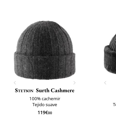
Stetson
Surth Cashmere
100% cachemir
Tejido suave
T
119€
00