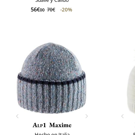
56€
-20%
70€
00
Alp1
Maxime
Hecho en Italia