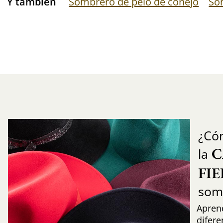
Y también
Sombrero de pelo de conejo
So
¿Có
C
la
FI
som
Aprend
difere