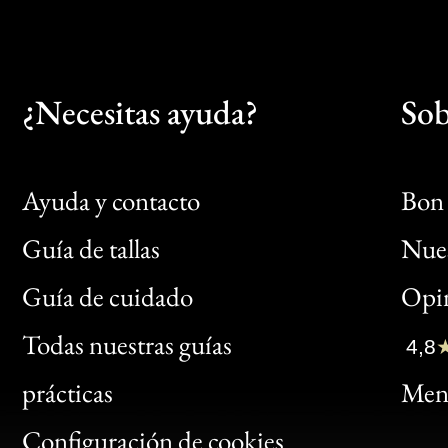
¿Necesitas ayuda?
Sob
Ayuda y contacto
Bon 
Guía de tallas
Nues
Bon
Guía de cuidado
Opin
Clic
Todas nuestras guías
4,8
Bon
prácticas
Menc
Gen
Configuración de cookies