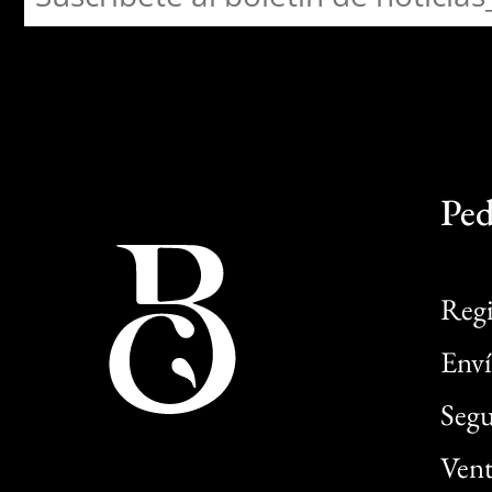
Ped
Regi
Enví
Segu
Vent