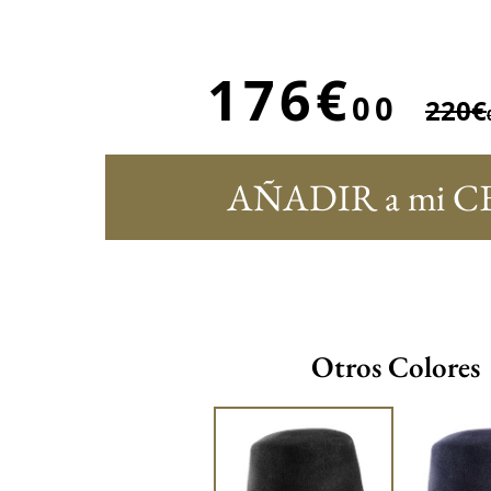
176€
00
220€
AÑADIR a mi C
Otros Colores