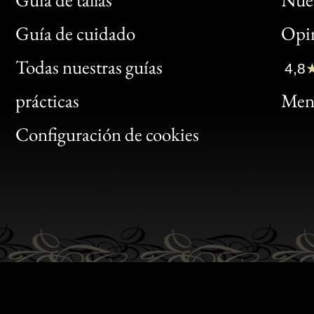
Bon
Guía de cuidado
Opin
Clic
Todas nuestras guías
4,8
Bon
prácticas
Menc
Gen
Configuración de cookies