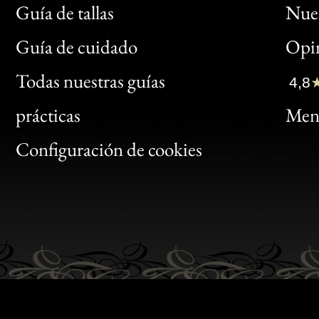
Guía de tallas
Nues
Bon
Guía de cuidado
Opin
Clic
Todas nuestras guías
4,8
Bon
prácticas
Menc
Gen
Configuración de cookies