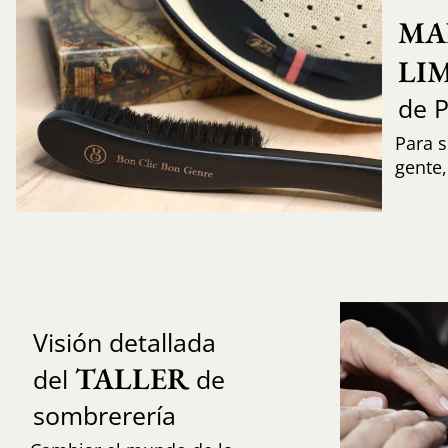
MA
LI
de 
Para s
gente
Visión detallada
TALLER
del
de
sombrerería