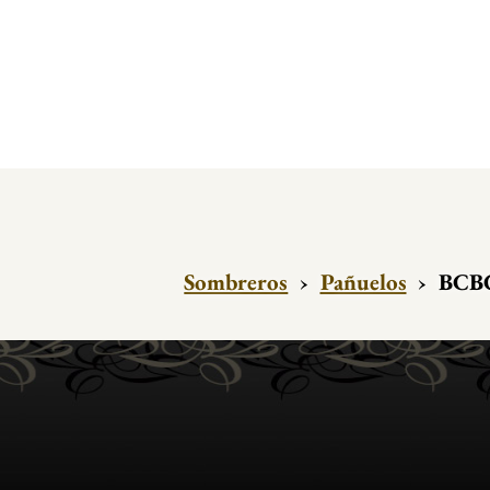
Sombreros
›
Pañuelos
›
BCBG