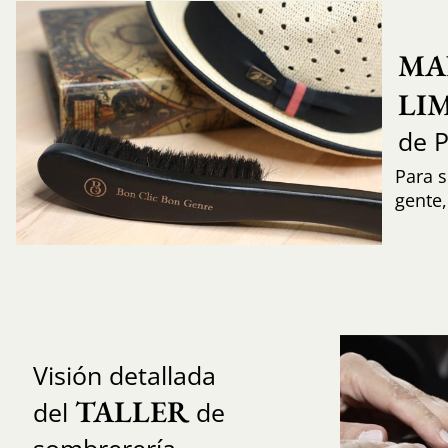
MA
LI
de 
Para s
gente
Visión detallada
TALLER
del
de
sombrerería