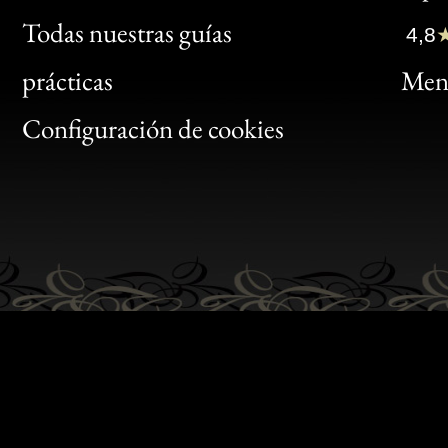
Clic
Todas nuestras guías
4,8
Bon
prácticas
Menc
Gen
Configuración de cookies