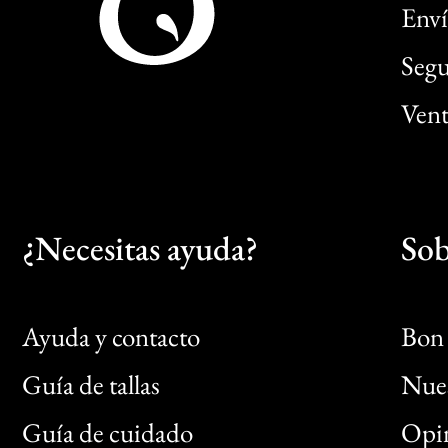
Enví
Segu
Vent
¿Necesitas ayuda?
Sob
Ayuda y contacto
Bon 
Guía de tallas
Nues
Bon
Guía de cuidado
Opin