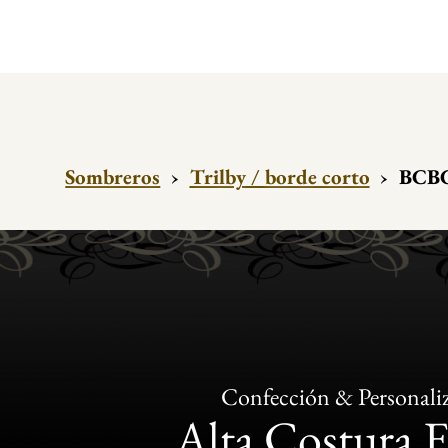
Sombreros
›
Trilby / borde corto
›
BCBG
Confección & Personali
Alta Costura 