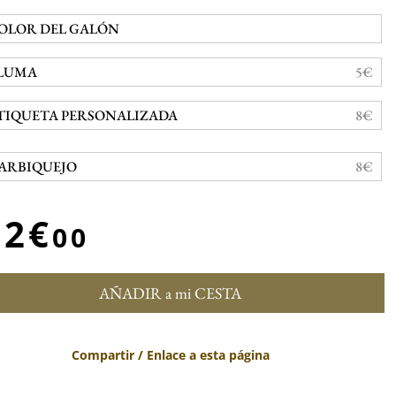
OLOR DEL GALÓN
LUMA
5€
TIQUETA PERSONALIZADA
8€
ARBIQUEJO
8€
52€
00
AÑADIR a mi CESTA
Compartir / Enlace a esta página