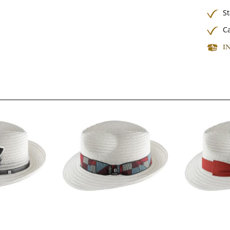
S
Ca
I