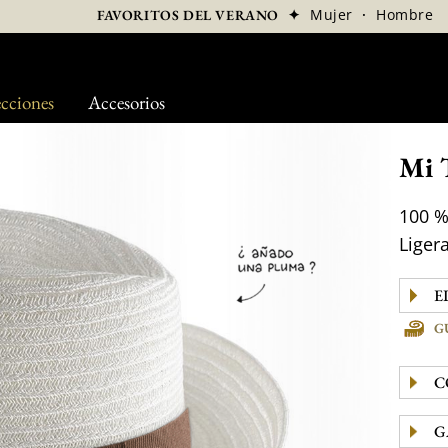
✦
Mujer
·
Hombre
FAVORITOS DEL VERANO
cciones
Accesorios
Mi 
100 %
Ligera
G
C
G