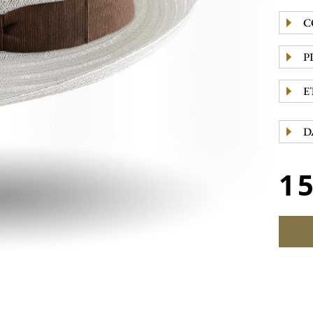
C
P
E
D
1