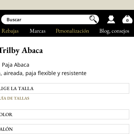
0
Rebajas
Marcas
Personalización
Blog
, consejos
Trilby Abaca
 Paja Abaca
, aireada, paja flexible y resistente
UÍA DE TALLAS
OLOR
ALÓN