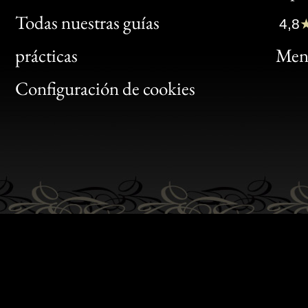
Clic
Todas nuestras guías
4,8
Bon
prácticas
Menc
Gen
Configuración de cookies