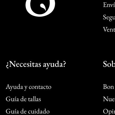
Enví
Segu
Vent
¿Necesitas ayuda?
Sob
Ayuda y contacto
Bon 
Guía de tallas
Nues
Bon
Guía de cuidado
Opin