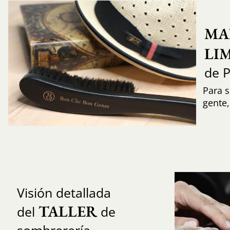
MA
LI
de 
Para s
gente
Visión detallada
TALLER
del
de
sombrerería