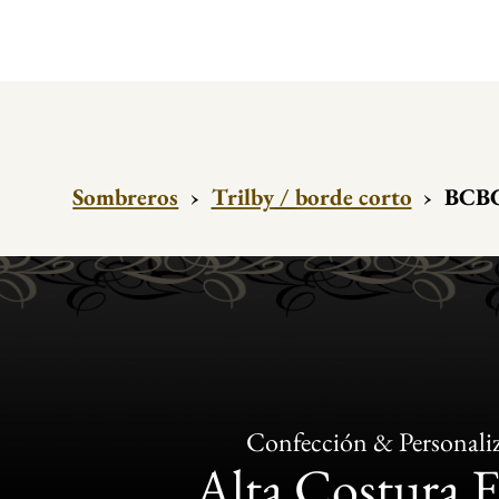
Sombreros
›
Trilby / borde corto
›
BCBG
Confección & Personali
Alta Costura 