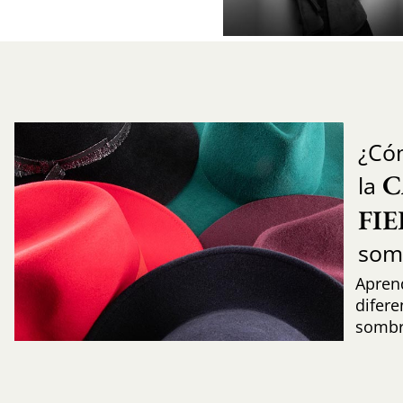
¿Có
C
la
FI
som
Aprend
difere
sombr