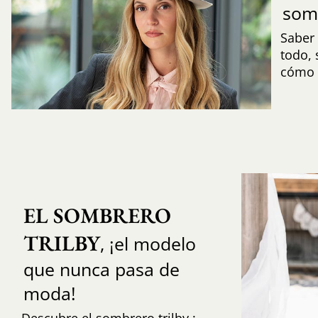
som
Saber 
todo,
cómo i
EL SOMBRERO 
TRILBY
, ¡el modelo
que nunca pasa de
moda!
Descubre el sombrero trilby :