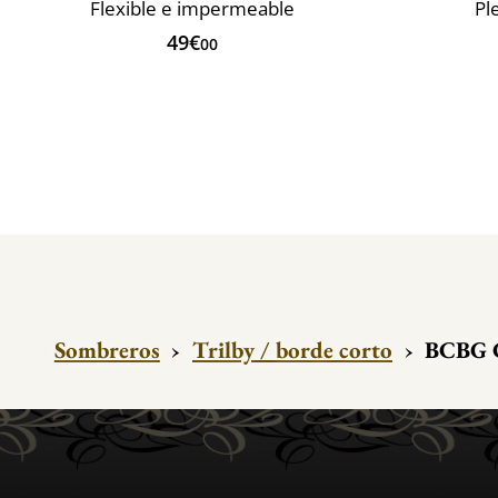
Flexible e impermeable
Pl
49€
00
Sombreros
›
Trilby / borde corto
›
BCBG C