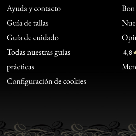
Ayuda y contacto
Bon 
Guía de tallas
Nues
Bon
Guía de cuidado
Opin
Clic
Todas nuestras guías
4,8
Bon
prácticas
Menc
Gen
Configuración de cookies