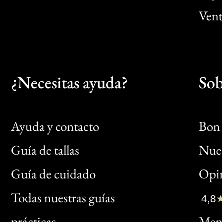
Vent
¿Necesitas ayuda?
Sob
Ayuda y contacto
Bon 
Guía de tallas
Nues
Bon
Guía de cuidado
Opin
Clic
Todas nuestras guías
4,8
Bon
prácticas
Menc