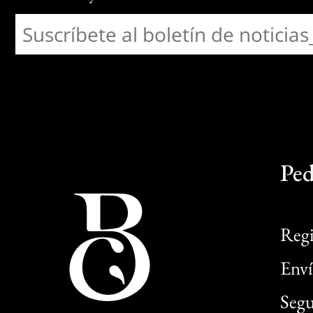
Ped
Regi
Enví
Segu