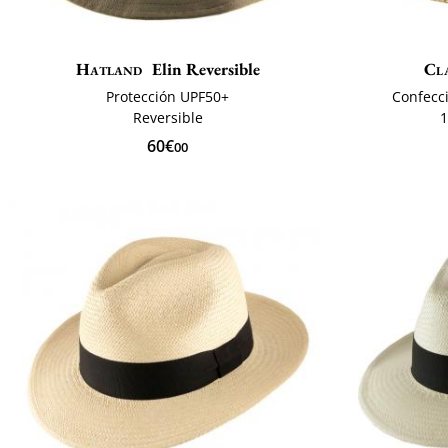
Hatland
Elin Reversible
Cla
Protección UPF50+
Confecc
Reversible
1
60€
00