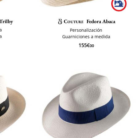
Trilby
Couture
Fedora Abaca
a
Personalización
a
Guarniciones a medida
155€
00