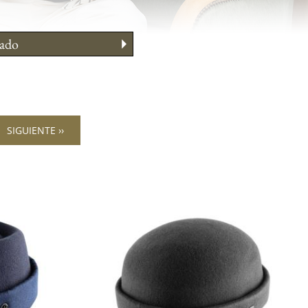
ado
 llevarlo
ejos morfo
 su talla
SIGUIENTE ››