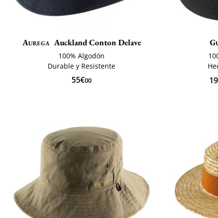
Aurega
Auckland Conton Delave
G
100% Algodón
10
Durable y Resistente
Hec
55€
1
00