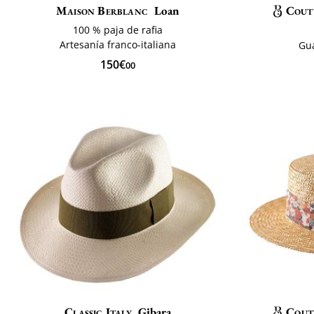
Maison Berblanc
Loan
Cout
100 % paja de rafia
Artesanía franco-italiana
Gu
150€
00
Classic Italy
Gibara
Cout