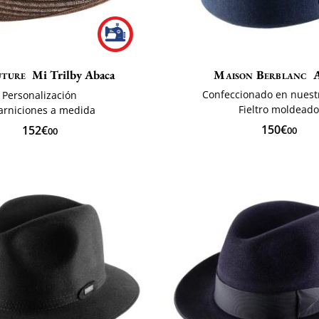
ture
Mi Trilby Abaca
Maison Berblanc
Confeccionado en nuestr
Personalización
Fieltro moldead
arniciones a medida
150€
152€
00
00