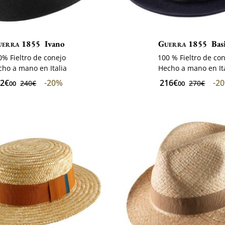
uerra 1855
Ivano
Guerra 1855
Bas
0% Fieltro de conejo
100 % Fieltro de co
ho a mano en Italia
Hecho a mano en Ita
92€
-20%
216€
-2
240€
270€
00
00