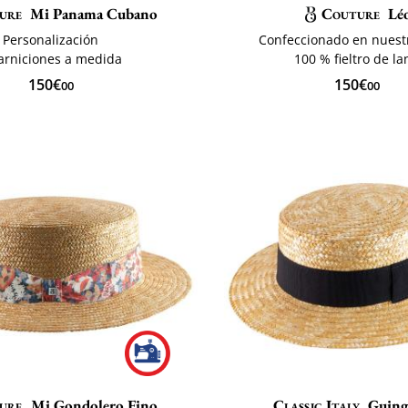
ure
Mi Panama Cubano
Couture
Lé
Personalización
Confeccionado en nuestr
arniciones a medida
100 % fieltro de la
150€
150€
00
00
ure
Mi Gondolero Fino
Classic Italy
Guing