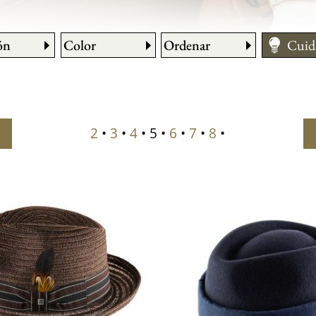
ón
Color
Ordenar
Cuid
Cómo
Cons
Medir
2
•
3
•
4
• 5 •
6
•
7
•
8
•