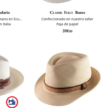
ndario
Classic Italy
Banes
Sombrero panama trenzado a mano en Ecuador
Confeccionado en nuestro taller
 Italia
Paja de papel
39€
00