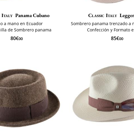
 Italy
Panama Cubano
Classic Italy
Legge
do a mano en Ecuador
uilla de Sombrero panama
Confección y Formato en
80€
85€
00
00