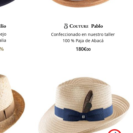
ilio
Couture
Pablo
nejo
Confeccionado en nuestro taller
lia
100 % Paja de Abacá
0%
180€
00