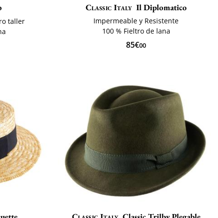
o
Classic Italy
Il Diplomatico
Impermeable y Resistente
o taller
100 % Fieltro de lana
na
85€
00
uette
Classic Italy
Classic Trilby Plegable