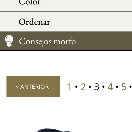
Color
Ordenar
Medir su talla
Cuidado
Cómo llevarlo
Consejos morfo
1
•
2
• 3 •
4
•
5
‹‹ ANTERIOR