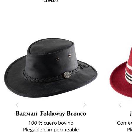
00
Barmah
Foldaway Bronco
100 % cuero bovino
Confec
Plegable e impermeable
P