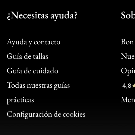
¿Necesitas ayuda?
Sob
Ayuda y contacto
Bon 
Guía de tallas
Nues
Bon
Guía de cuidado
Opin
Clic
Todas nuestras guías
4,8
Bon
prácticas
Menc
Gen
Configuración de cookies