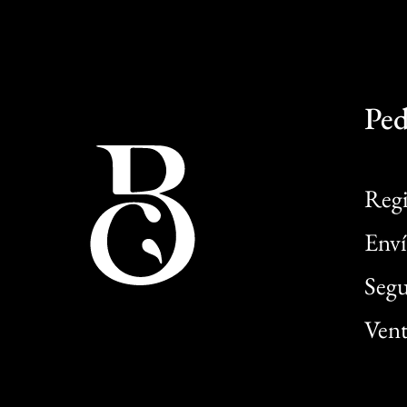
Ped
Regi
Enví
Segu
Vent