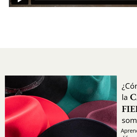
¿Có
C
la
FI
som
Aprend