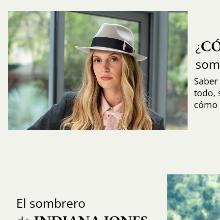
C
¿
som
Saber 
todo,
cómo i
El sombrero