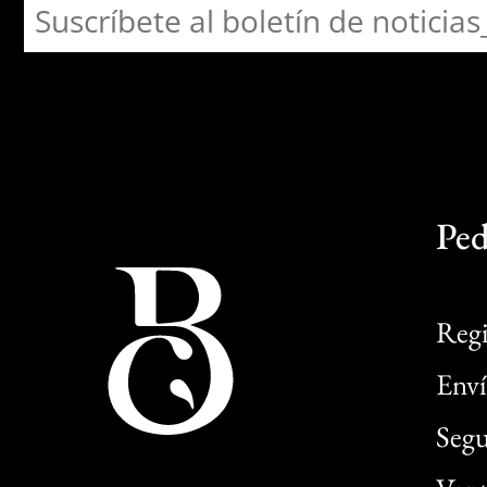
Ped
Regi
Enví
Segu