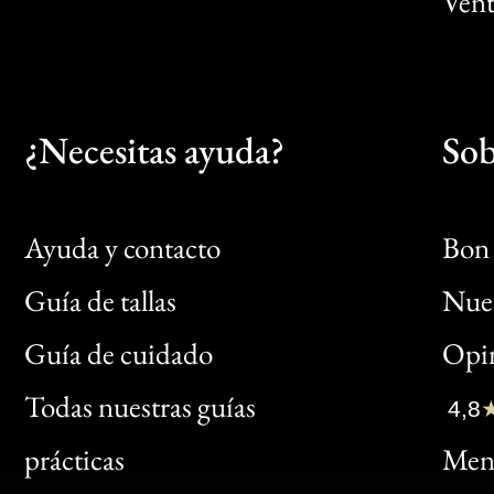
Vent
¿Necesitas ayuda?
Sob
Ayuda y contacto
Bon 
Guía de tallas
Nues
Bon
Guía de cuidado
Opin
Clic
Todas nuestras guías
4,8
Bon
prácticas
Menc