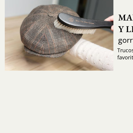
MA
Y 
gor
Trucos
favori