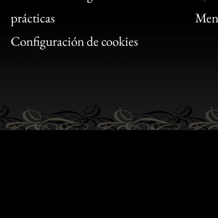
Bon
prácticas
Menc
Gen
Configuración de cookies