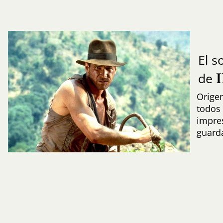
El 
de
Origen
todos 
impres
guard