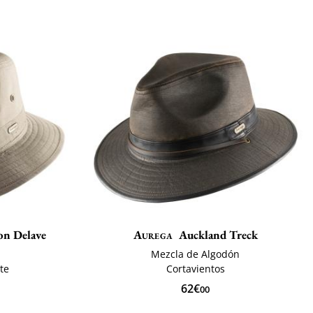
on Delave
Aurega
Auckland Treck
Mezcla de Algodón
te
Cortavientos
62€
00