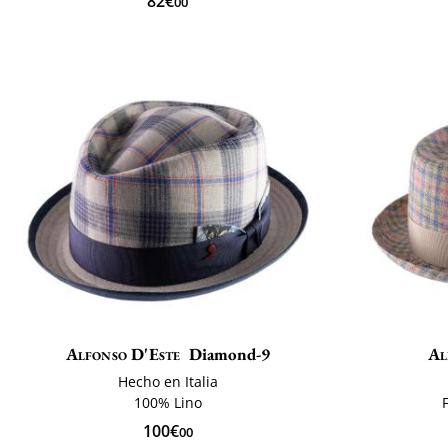
82€
00
Alfonso D'Este
Diamond-9
Al
Hecho en Italia
100% Lino
100€
00