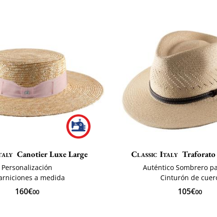
taly
Canotier Luxe Large
Classic Italy
Traforato 
Personalización
Auténtico Sombrero 
arniciones a medida
Cinturón de cuer
160€
105€
00
00