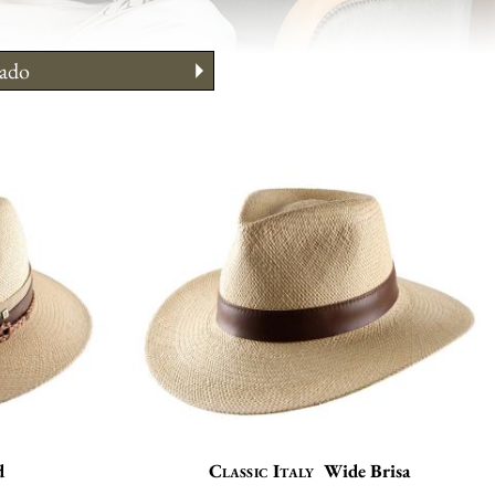
ado
 llevarlo
ejos morfo
 su talla
d
Classic Italy
Wide Brisa