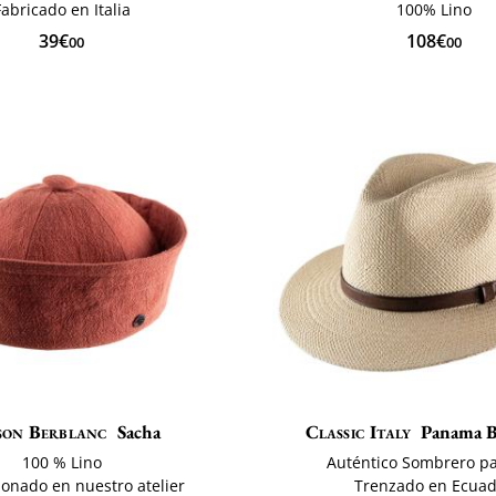
Fabricado en Italia
100% Lino
39€
108€
00
00
son Berblanc
Sacha
Classic Italy
Panama B
100 % Lino
Auténtico Sombrero 
ionado en nuestro atelier
Trenzado en Ecua