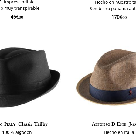
El imprescindible
Hecho en nuestro ta
no muy transpirable
Sombrero panama aut
46€
170€
00
00
c Italy
Classic Trilby
Alfonso D'Este
J-a
100 % algodón
Hecho en Italia