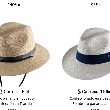
140€
95€
00
00
Couture
Eloi
Couture
Thiba
do a mano en Ecuador
Confeccionado en nuestr
nfección en Francia
Sombrero panama aut