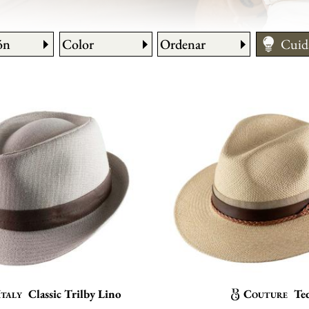
ón
Color
Ordenar
Cuid
Cómo
Cons
Medir
Italy
Classic Trilby Lino
Couture
Te