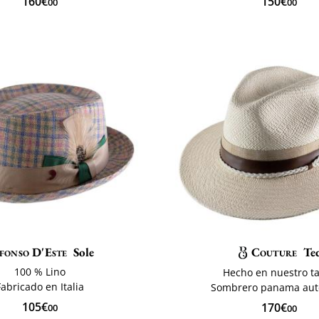
160€
150€
00
00
fonso D'Este
Sole
Couture
Te
100 % Lino
Hecho en nuestro ta
Fabricado en Italia
Sombrero panama aut
105€
170€
00
00