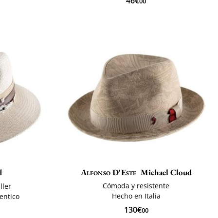
46€
00
d
Alfonso D'Este
Michael Cloud
Cómoda y resistente
ller
Hecho en Italia
entico
130€
00