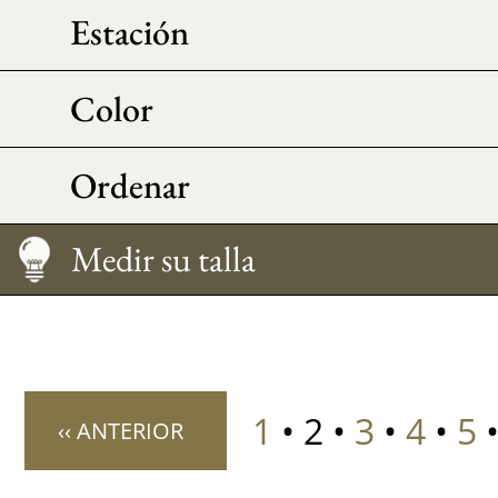
Estación
Color
Ordenar
Medir su talla
1
• 2 •
3
•
4
•
5
‹‹ ANTERIOR