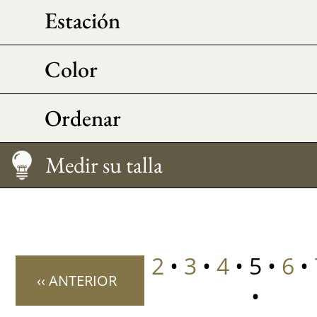
Estación
Color
Ordenar
Medir su talla
2
•
3
•
4
• 5 •
6
•
‹‹ ANTERIOR
•