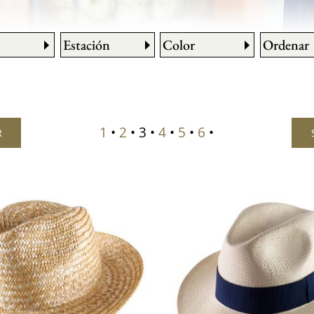
Estación
Color
Ordenar
1
•
2
• 3 •
4
•
5
•
6
•
R
S