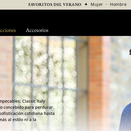
✦
Mujer
·
Hombre
FAVORITOS DEL VERANO
cciones
Accesorios
mpecables: Classic Italy
io concebido para perdurar.
ofisticación cotidiana hasta
s al estilo ni a la