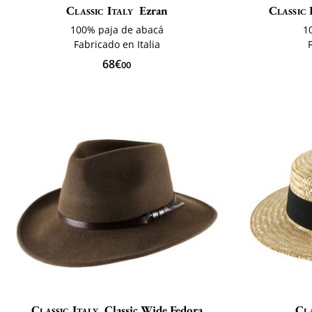
Classic Italy
Ezran
Classic 
100% paja de abacá
1
Fabricado en Italia
68€
00
Classic Italy
Classic Wide Fedora
Cla