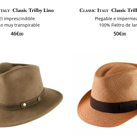
Italy
Classic Trilby Lino
Classic Italy
Classic Tril
El imprescindible
Plegable e Imperme
no muy transpirable
100% Fieltro de la
46€
50€
00
00