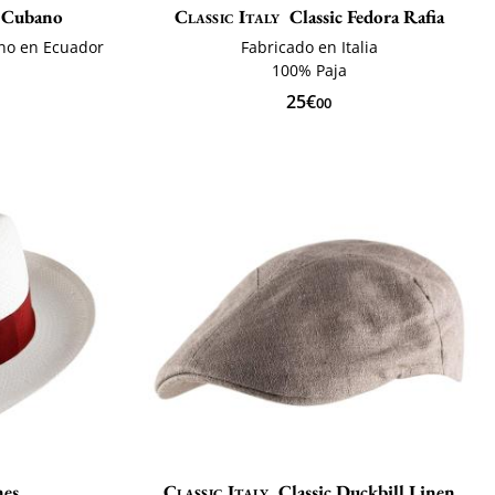
l Cubano
Classic Italy
Classic Fedora Rafia
no en Ecuador
Fabricado en Italia
a
100% Paja
25€
00
nes
Classic Italy
Classic Duckbill Linen