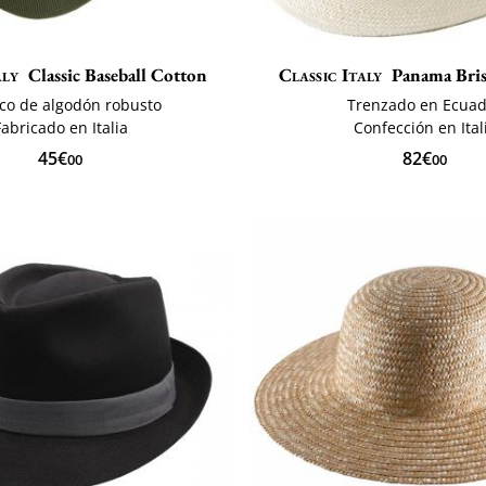
aly
Classic Baseball Cotton
Classic Italy
Panama Bri
ico de algodón robusto
Trenzado en Ecua
Fabricado en Italia
Confección en Ital
45€
82€
00
00