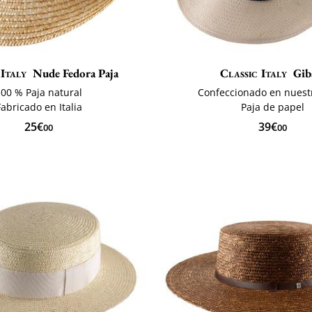
 Italy
Nude Fedora Paja
Classic Italy
Gib
100 % Paja natural
Confeccionado en nuestr
Fabricado en Italia
Paja de papel
25€
39€
00
00