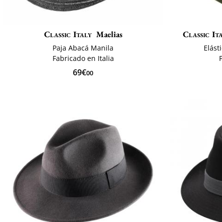
Classic Italy
Maelias
Classic It
Paja Abacá Manila
Elást
Fabricado en Italia
69€
00