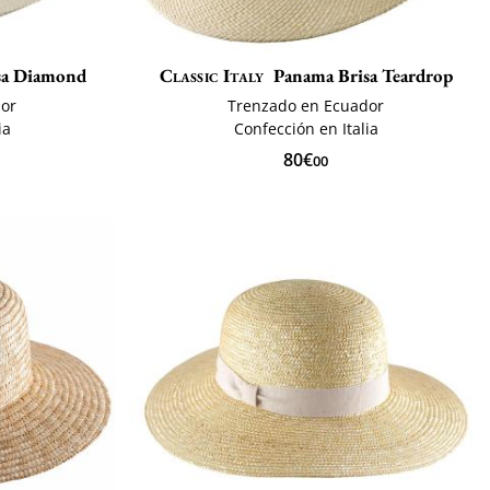
sa Diamond
Classic Italy
Panama Brisa Teardrop
dor
Trenzado en Ecuador
ia
Confección en Italia
80€
00