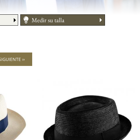
Medir su talla
IGUIENTE ››