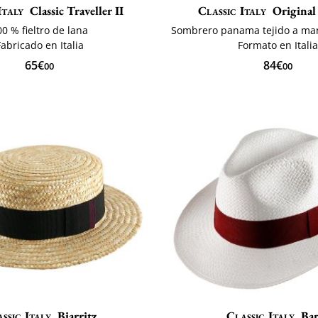
Italy
Classic Traveller II
Classic Italy
Origina
00 % fieltro de lana
Sombrero panama tejido a ma
Fabricado en Italia
Formato en Itali
65€
84€
00
00
ssic Italy
Biarritz
Classic Italy
Ba