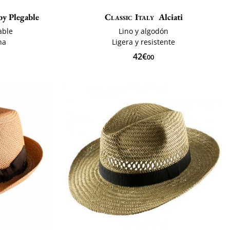
by Plegable
Classic Italy
Alciati
able
Lino y algodón
na
Ligera y resistente
42€
00