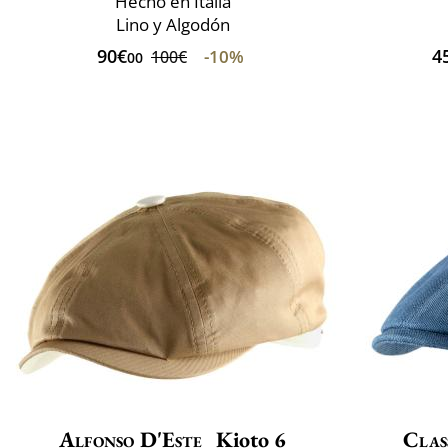
Hecho en Italia
Lino y Algodón
90€
4
-10%
100€
00
Alfonso D'Este
Kioto 6
Clas