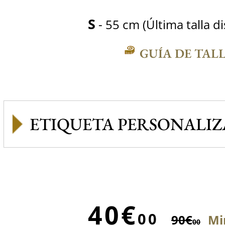
S
- 55 cm (Última talla d
GUÍA DE TAL
ETIQUETA PERSONALI
40€
00
90€
Mi
00