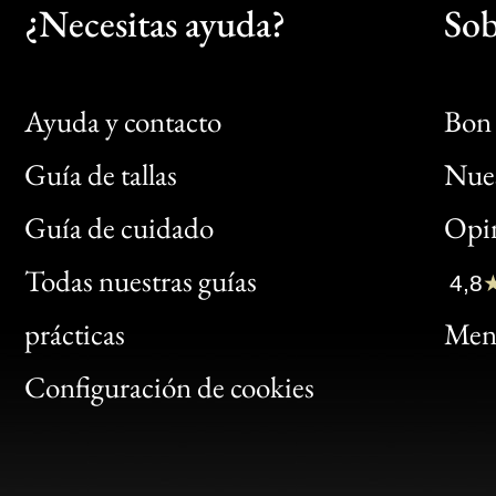
¿Necesitas ayuda?
Sob
Ayuda y contacto
Bon 
Guía de tallas
Nues
Bon
Guía de cuidado
Opin
Clic
Todas nuestras guías
4,8
Bon
prácticas
Menc
Gen
Configuración de cookies