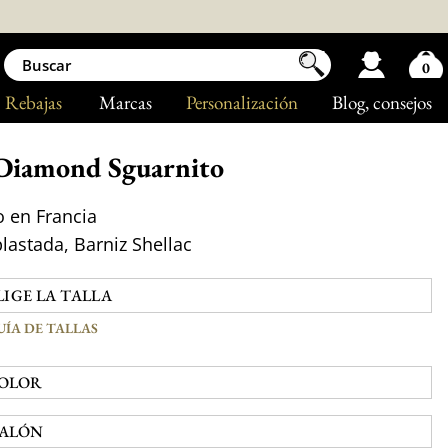
0
Rebajas
Marcas
Personalización
Blog
, consejos
Diamond Sguarnito
 en Francia
plastada, Barniz Shellac
UÍA DE TALLAS
OLOR
ALÓN