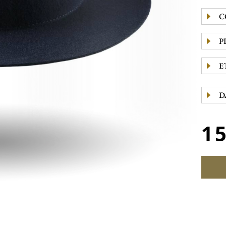
C
P
E
D
1