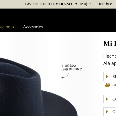
✦
Mujer
·
Hombre
FAVORITOS DEL VERANO
cciones
Accesorios
Mi 
Hecho
Ala a
G
C
G