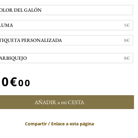
OLOR DEL GALÓN
LUMA
5€
TIQUETA PERSONALIZADA
8€
ARBIQUEJO
8€
50€
00
AÑADIR a mi CESTA
Compartir / Enlace a esta página