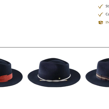
S
Ca
I