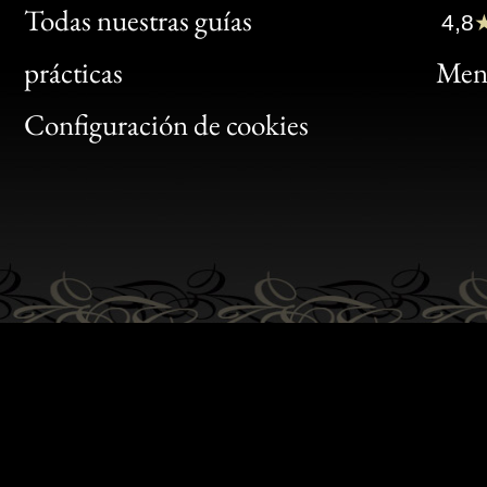
Clic
Todas nuestras guías
4,8
Bon
prácticas
Menc
Gen
Configuración de cookies