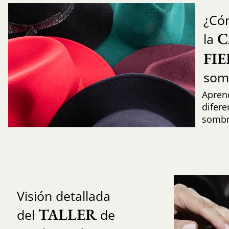
¿Có
C
la
FI
som
Aprend
difere
sombr
Visión detallada
TALLER
del
de