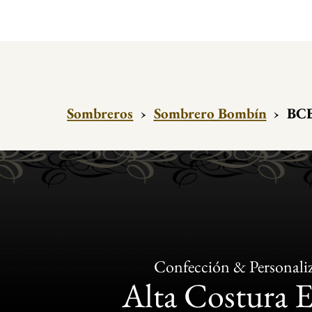
Sombreros
›
Sombrero Bombín
›
BCB
Confección & Personali
Alta Costura 