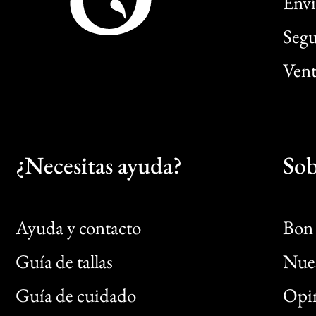
Enví
Segu
Vent
¿Necesitas ayuda?
Sob
Ayuda y contacto
Bon 
Guía de tallas
Nues
Bon
Guía de cuidado
Opin