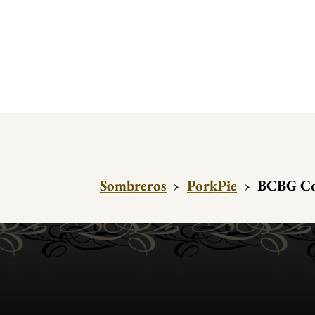
Sombreros
›
PorkPie
›
BCBG Cou