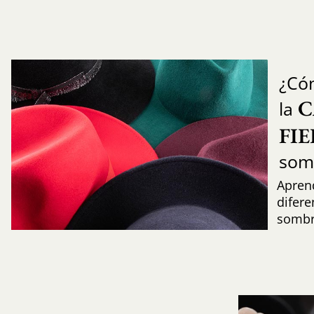
¿Có
C
la
FI
som
Aprend
difere
sombr