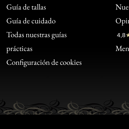
Guía de tallas
Nues
Bon
Guía de cuidado
Opin
Clic
Todas nuestras guías
4,8
Bon
prácticas
Menc
Gen
Configuración de cookies