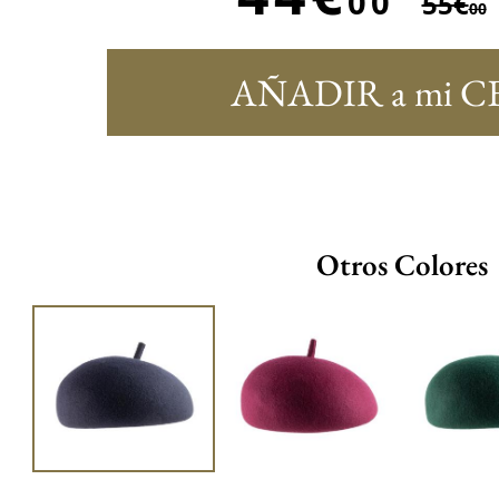
00
55€
00
AÑADIR a mi C
Otros Colores