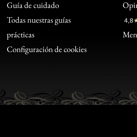
Bon
Guía de cuidado
Opin
Clic
Todas nuestras guías
4,8
Bon
prácticas
Menc
Gen
Configuración de cookies