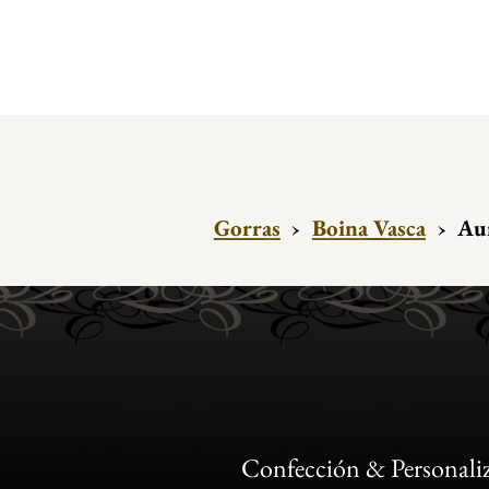
Gorras
›
Boina Vasca
›
Aur
Confección & Personali