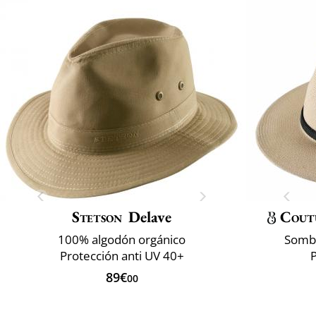
Stetson
Delave
Cout
100% algodón orgánico
Sombr
Protección anti UV 40+
89€
00