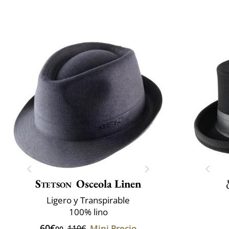
Stetson
Osceola Linen
Ligero y Transpirable
100% lino
60€
Mini Precio
119€
00