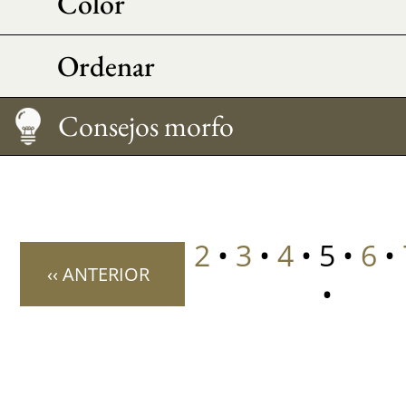
Color
Ordenar
Medir su talla
Cuidado
Cómo llevarlo
Consejos morfo
2
•
3
•
4
• 5 •
6
•
‹‹ ANTERIOR
•