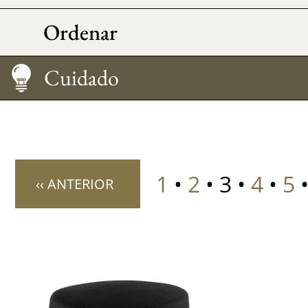
Ordenar
Medir su talla
Cuidado
1
•
2
• 3 •
4
•
5
‹‹ ANTERIOR