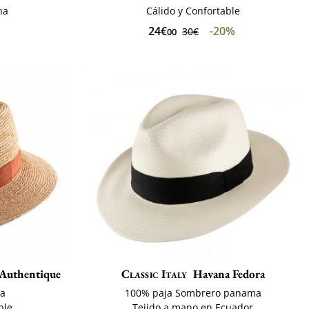
na
Cálido y Confortable
24€
-20%
30€
00
 Authentique
Classic Italy
Havana Fedora
ia
100% paja Sombrero panama
ble
Tejido a mano en Ecuador