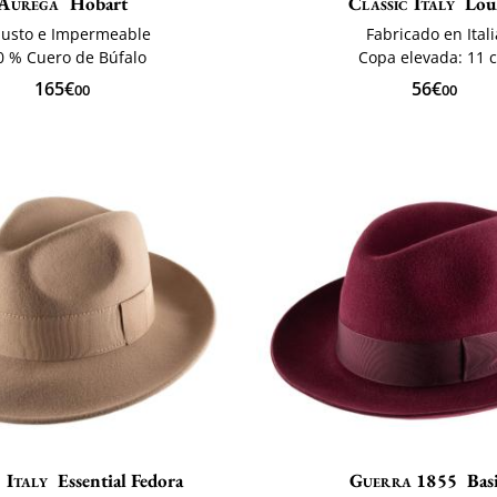
Aurega
Hobart
Classic Italy
Lou
usto e Impermeable
Fabricado en Itali
0 % Cuero de Búfalo
Copa elevada: 11 
165€
56€
00
00
 Italy
Essential Fedora
Guerra 1855
Bas