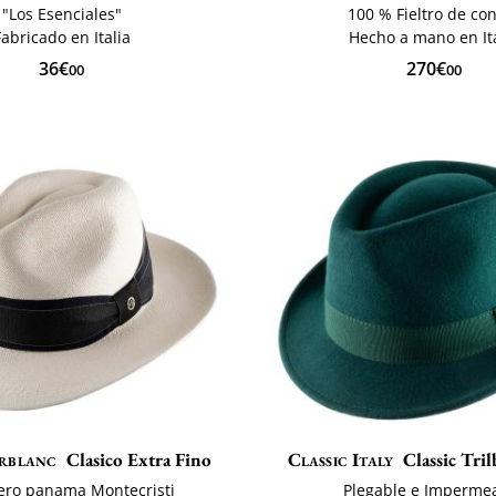
"Los Esenciales"
100 % Fieltro de co
Fabricado en Italia
Hecho a mano en Ita
36€
270€
00
00
rblanc
Clasico Extra Fino
Classic Italy
Classic Tril
ro panama Montecristi
Plegable e Imperme