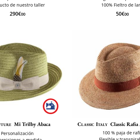
ucto de nuestro taller
100% Fieltro de la
290€
50€
00
00
ture
Mi Trilby Abaca
Classic Italy
Classic Rafia
100 % paja de raf
Personalización
Flexible y transpira
arniciones a medida