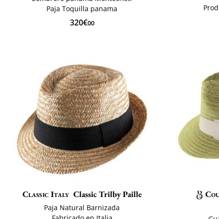
Prod
Paja Toquilla panama
320€
00
Classic Italy
Classic Trilby Paille
Cou
Paja Natural Barnizada
Fabricado en Italia
Gu