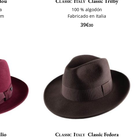
lou
Classic Italy
Classic Trilby
a
100 % algodón
cm
Fabricado en Italia
39€
00
ilio
Classic Italy
Classic Fedora