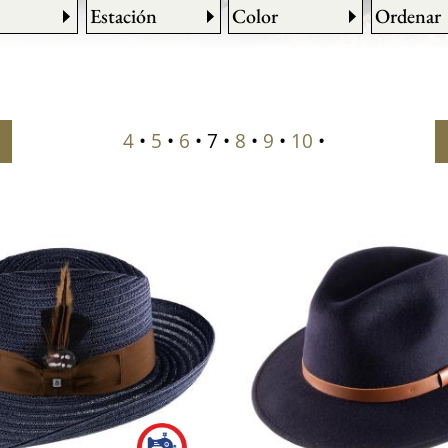
Estación
Color
Ordenar
4
•
5
•
6
• 7 •
8
•
9
•
10
•