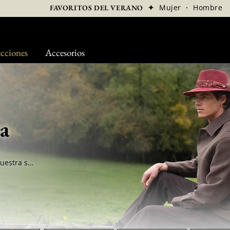
✦
Mujer
·
Hombre
FAVORITOS DEL VERANO
cciones
Accesorios
a
¿Busca un sombrero de calidad? ¡Aquí tiene nuestra selección de sombreros de marca, hechos con los mejores diseñadores de su generación! Descubre la marca Bailey de Hollywood, una marca única en el mercado de la elegancia y del lujo...tal como Goorin Brothers que te seducirá con su estilo artístico...