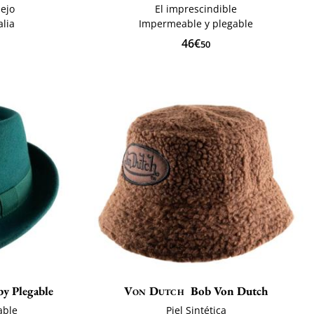
nejo
El imprescindible
lia
Impermeable y plegable
46€
50
by Plegable
Von Dutch
Bob Von Dutch
able
Piel Sintética