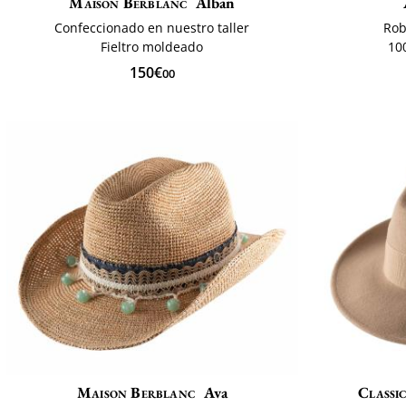
Maison Berblanc
Alban
Confeccionado en nuestro taller
Rob
Fieltro moldeado
10
150€
00
Maison Berblanc
Ava
Classic