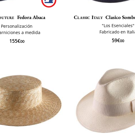
outure
Fedora Abaca
Classic Italy
Clasico Somb
"Los Esenciales"
Personalización
Fabricado en Itali
arniciones a medida
59€
155€
00
00