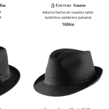
lias
Couture
Gaston
a
Adorno hecho en nuestro taller
a
Auténtico sombrero panamá
160€
00