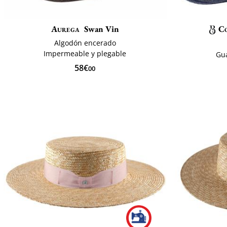
Aurega
Swan Vin
C
Algodón encerado
Impermeable y plegable
Gu
58€
00