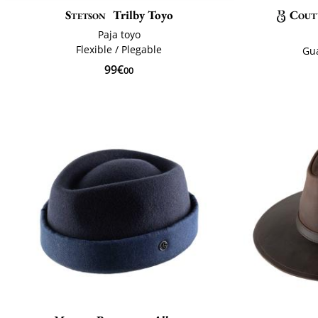
Stetson
Trilby Toyo
Cout
Paja toyo
Flexible / Plegable
Gu
99€
00