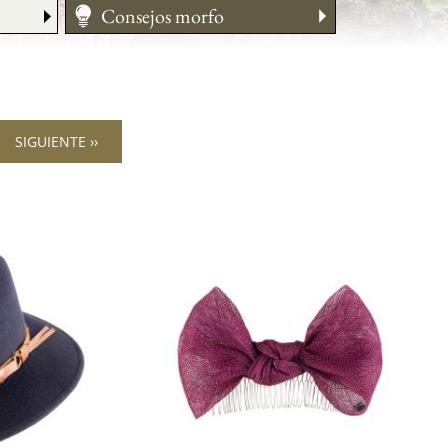
Consejos morfo
Medir su talla
Cuidado
Cómo llevarlo
SIGUIENTE ››